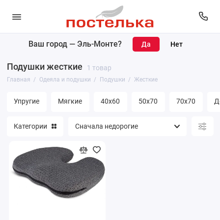
Ваш город —
Эль-Монте
?
Одеяла
Подушки жесткие
1 товар
Подушки
Главная
Одеяла и подушки
Подушки
Жесткие
Наматрасники
Упругие
Мягкие
40х60
50х70
70х70
Д
Матрасы
Категории