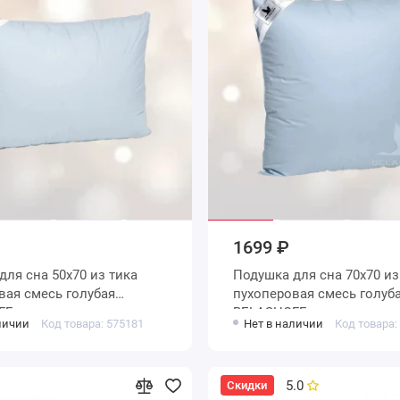
1699 ₽
Подушка для сна 70х70 из тика
вая смесь голубая
пухоперовая смесь голуб
FF
BELASHOFF
личии
Код товара: 575181
Нет в наличии
Код товара:
5.0
Скидки