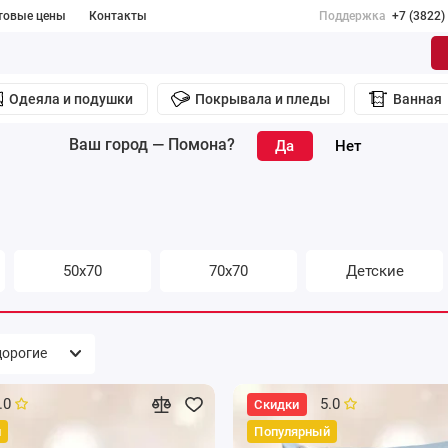
товые цены
Контакты
Поддержка
+7 (3822)
Одеяла и подушки
Покрывала и пледы
Ванная
Ваш город —
Помона
?
50х70
70х70
Детские
.0
5.0
Скидки
й
Популярный