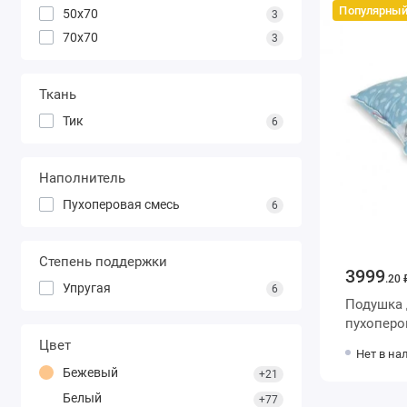
Популярны
50х70
3
70х70
3
Ткань
Тик
6
Наполнитель
Пухоперовая смесь
6
Степень поддержки
3999
.20 
Упругая
6
Подушка для сна 50х70 из тика
Цвет
Нет в на
Бежевый
+21
Белый
+77