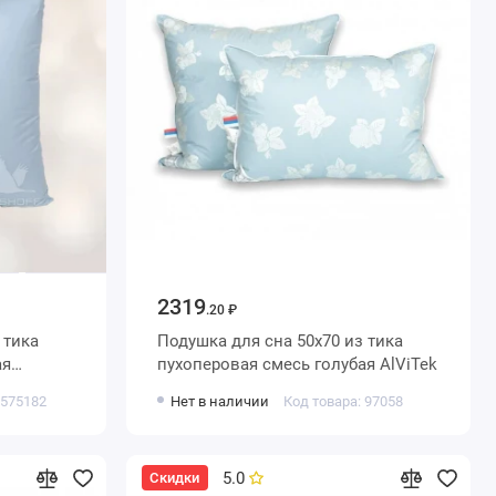
2319
.20 ₽
Подушка для сна 50х70 из тика
ая
пухоперовая смесь голубая AlViTek
 575182
Нет в наличии
Код товара: 97058
5.0
Скидки