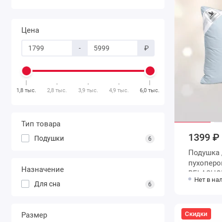
Цена
-
₽
1,8 тыс.
2,8 тыс.
3,9 тыс.
4,9 тыс.
6,0 тыс.
Тип товара
1399 ₽
Подушки
6
Подушка для сна 50х70 из тика
пухоперо
Назначение
BELASHO
Нет в на
Для сна
6
Скидки
Размер