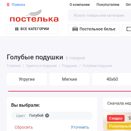
Помона
О компании
Покупателям
Оп
Постельное белье
ВСЕ КАТЕГОРИИ
Голубые подушки
6 товаров
Главная
Одеяла и подушки
Подушки
Голубые подушки
Упругие
Мягкие
40х60
Вы выбрали:
Голубой
Цвет:
5
Скидки
Популярны
Сбросить
Уточнить