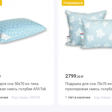
й
Популярный
2799
₽
.20 ₽
Подушка для сна 70х70 из тика
пухоперовая смесь голубая AlViTek
личии
Код товара: 560359
Нет в наличии
Код товара: