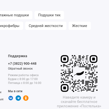
тажные подушки
Подушки тик
микрофибры
Средней жесткости
Жесткие
Поддержка
+7 (3822) 900-448
Обратный звонок
Режим работы офиса
Будни с 8:00 до 17:00
Пятница с 8:00 до 16:00
Мы в сети
и
Наведите камеру и
ых
скачайте бесплатное
приложение «Постелька»