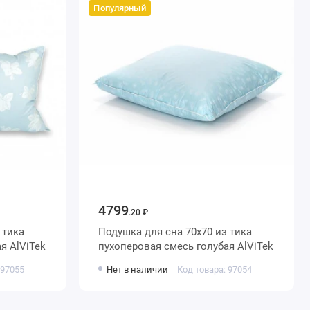
Популярный
4799
.20 ₽
Подушка для сна 70х70 из тика
пухоперовая смесь голубая AlViTek
пухоперовая смесь голубая AlViTek
 97055
Нет в наличии
Код товара: 97054