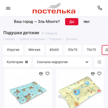
Ваш город —
Эль-Монте
?
Одеяла
Подушки детские
8 товаров
Подушки
Главная
Одеяла и подушки
Подушки
Детские
Наматрасники
Упругие
Мягкие
40х60
50х70
70х70
Д
Матрасы
Категории