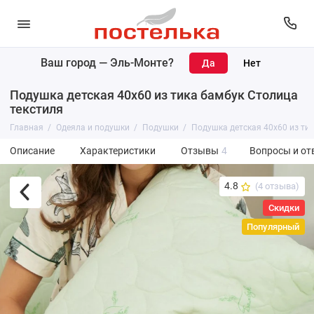
Ваш город —
Эль-Монте
?
Подушка детская 40х60 из тика бамбук Столица
текстиля
Главная
Одеяла и подушки
Подушки
Подушка детская 40х60 из ти
Описание
Характеристики
Отзывы
4
Вопросы и от
4.8
(4 отзыва)
Скидки
Популярный