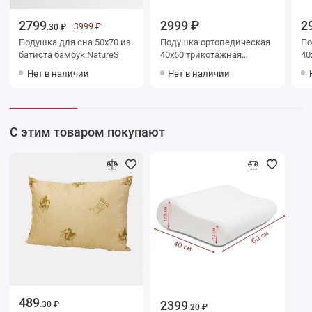
2799
2999 ₽
2
3999 ₽
.30 ₽
Подушка для сна 50х70 из
Подушка ортопедическая
Подушк
батиста бамбук NatureS
40х60 трикотажная
40х60 т
пенополиуретан
пе
Нет в наличии
Нет в наличии
Ambesonne
Am
С этим товаром покупают
489
2399
.30 ₽
.20 ₽