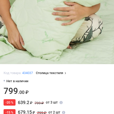
Код товара:
434037
Столица текстиля
Нет в наличии
799
.00 ₽
639.2
от 3 шт
-20 %
₽
799 ₽
679.15
от 2 шт
-15 %
₽
799 ₽