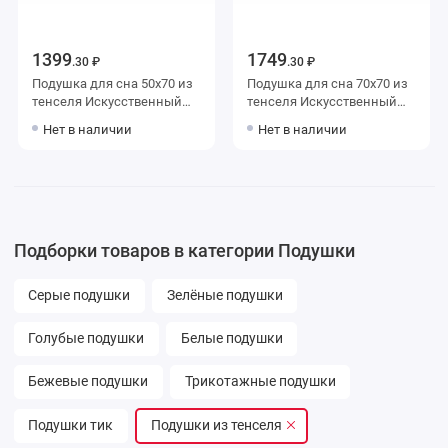
1399
1749
.30 ₽
.30 ₽
Подушка для сна 50х70 из
Подушка для сна 70х70 из
тенселя Искусственный
тенселя Искусственный
лебяжий пух белая AlViTek
лебяжий пух белая AlViTek
Нет в наличии
Нет в наличии
Подборки товаров в категории Подушки
Серые подушки
Зелёные подушки
Голубые подушки
Белые подушки
Бежевые подушки
Трикотажные подушки
Подушки тик
Подушки из тенселя