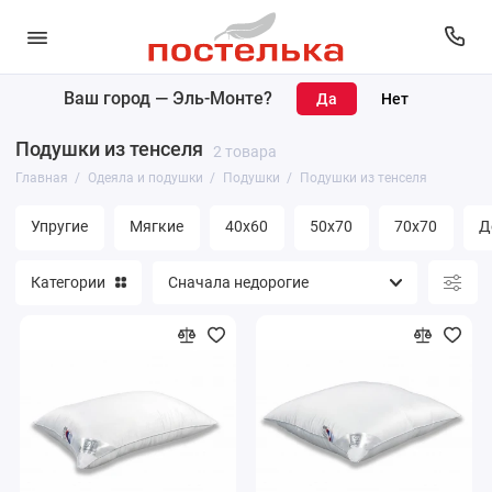
Ваш город —
Эль-Монте
?
Одеяла
Подушки из тенселя
2 товара
Подушки
Главная
Одеяла и подушки
Подушки
Подушки из тенселя
Наматрасники
Упругие
Мягкие
40х60
50х70
70х70
Д
Матрасы
Категории