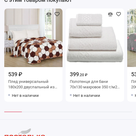
539 ₽
399
5
.20 ₽
Плед универсальный
Полотенце для бани
Плед уни
180х200 двуспальный из
70х130 махровое 350 г/м2
200х220
велсофта 165 г/м2 Круги
белое Донецкая
200 г
Нет в наличии
Нет в наличии
Орионтекс
мануфактура
Ор