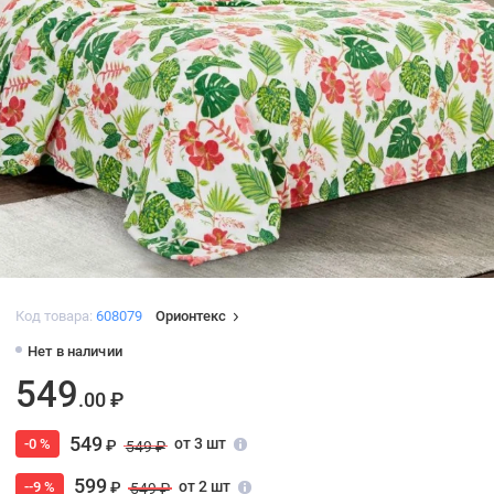
Код товара:
608079
Орионтекс
Нет в наличии
549
.00 ₽
549
от 3 шт
-0 %
₽
549 ₽
599
от 2 шт
--9 %
₽
549 ₽