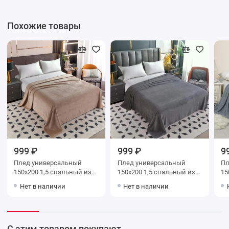
Похожие товары
999 ₽
999 ₽
9
Плед универсальный
Плед универсальный
Плед уни
150х200 1,5 спальный из
150х200 1,5 спальный из
150х200
велсофта 230 г/м2
велсофта 230 г/м2 серый
велс
Нет в наличии
Нет в наличии
бежевый Однотонное,
Однотонное, Соты
Од
Соты Орионтекс
Орионтекс
Ор
С этим товаром покупают