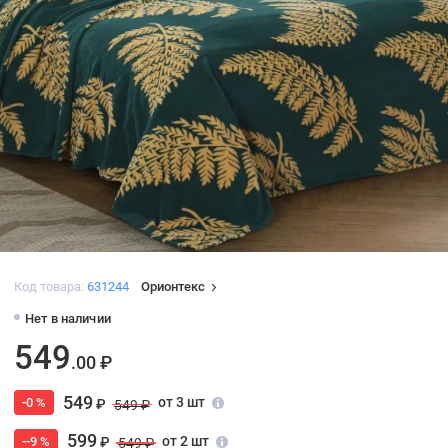
Код товара:
631244
Орионтекс
Нет в наличии
549
.00 ₽
549
от 3 шт
-0 %
₽
549 ₽
599
от 2 шт
--9 %
₽
549 ₽