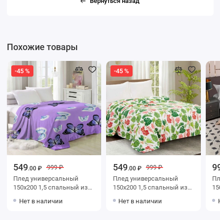
Вернуться назад
Похожие товары
-45 %
-45 %
549
549
9
999 ₽
999 ₽
.00 ₽
.00 ₽
Плед универсальный
Плед универсальный
Плед уни
150х200 1,5 спальный из
150х200 1,5 спальный из
150х200
велсофта фиолетовый
велсофта Листья
велс
Нет в наличии
Нет в наличии
Бабочки Орионтекс
Орионтекс
бежев
Со