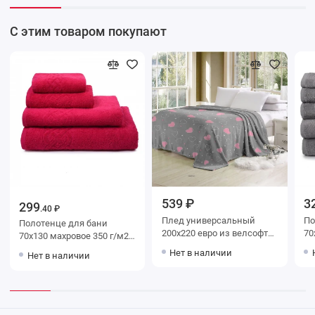
С этим товаром покупают
539 ₽
3
299
.40 ₽
Плед универсальный
Поло
Полотенце для бани
200х220 евро из велсофта
70х130 м
70х130 махровое 350 г/м2
200 г/м2 Сердечки
До
красное Донецкая
Нет в наличии
Нет в наличии
Орионтекс
мануфактура