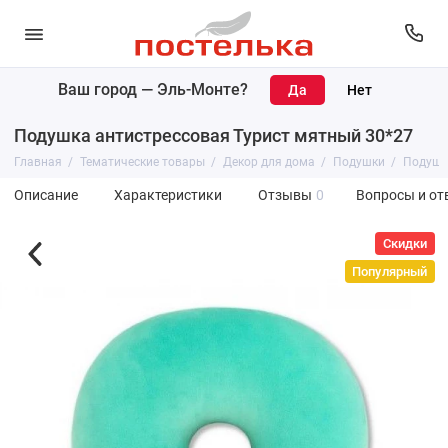
Ваш город —
Эль-Монте
?
Подушка антистрессовая Турист мятный 30*27
Главная
Тематические товары
Декор для дома
Подушки
Подушка
Описание
Характеристики
Отзывы
0
Вопросы и от
Скидки
Популярный