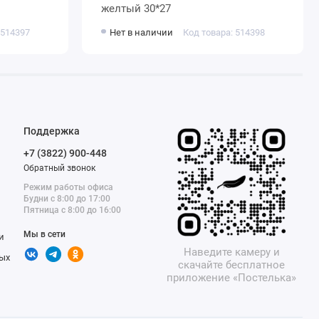
желтый 30*27
 514397
Нет в наличии
Код товара: 514398
Поддержка
+7 (3822) 900-448
Обратный звонок
Режим работы офиса
Будни с 8:00 до 17:00
Пятница с 8:00 до 16:00
Мы в сети
и
Наведите камеру и
ых
скачайте бесплатное
приложение «Постелька»