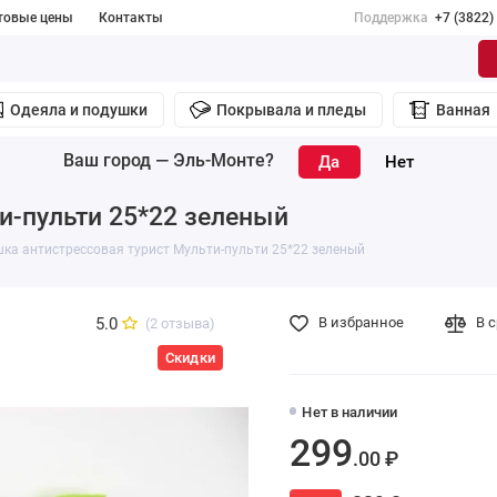
товые цены
Контакты
Поддержка
+7 (3822)
Одеяла и подушки
Покрывала и пледы
Ванная
Ваш город —
Эль-Монте
?
и-пульти 25*22 зеленый
ка антистрессовая турист Мульти-пульти 25*22 зеленый
5.0
В избранное
В 
(2 отзыва)
Скидки
Нет в наличии
299
.00 ₽