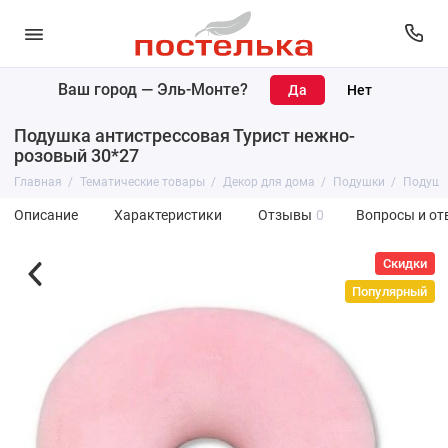
Ваш город —
Эль-Монте
?
Подушка антистрессовая Турист нежно-
розовый 30*27
Главная
Тематические товары
Декор для дома
Подушки
Подушка
Описание
Характеристики
Отзывы
0
Вопросы и от
Скидки
Популярный