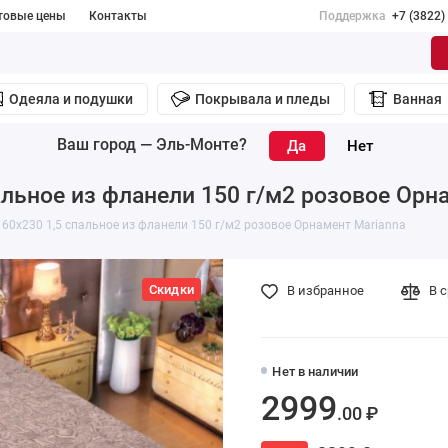
товые цены
Контакты
Поддержка
+7 (3822)
Одеяла и подушки
Покрывала и пледы
Ванная
Ваш город —
Эль-Монте
?
альное из фланели 150 г/м2 розовое Орн
60х230 1,5 спальное из фланели 150 г/м2 розовое Орнамент Marianna
Скидки
В избранное
В 
Нет в наличии
2999
.00 ₽