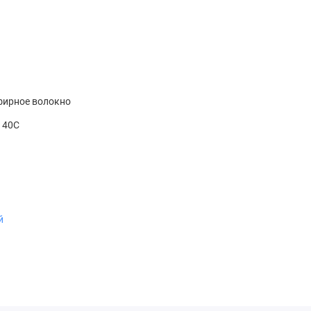
фирное волокно
t 40С
й