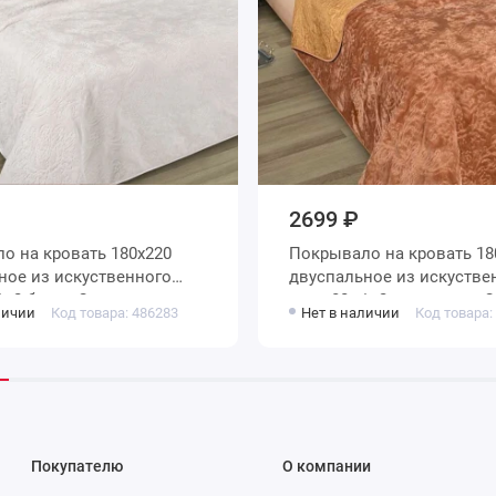
2699 ₽
80х220
Покрывало на кровать 180х220
ное из искуственного
двуспальное из искустве
меха 80 г/м2 оранжевое Орнамент
личии
Код товара: 486283
Нет в наличии
Код товара:
Marianna
Покупателю
О компании