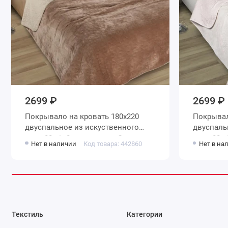
2699 ₽
2699 ₽
Покрывало на кровать 180х220
Покрывало на кровать 1
двуспальное из искуственного
двуспаль
меха 80 г/м2 коричневое Орнамент
меха 80 г/м2 белое Орнамент
Нет в наличии
Код товара: 442860
Нет в на
Marianna
Marianna
Текстиль
Категории