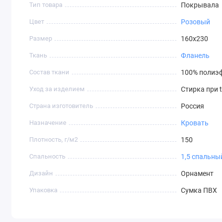
Тип товара
Покрывала
Цвет
Розовый
Размер
160х230
Ткань
Фланель
Состав ткани
100% полиэ
Уход за изделием
Стирка при 
Страна изготовитель
Россия
Назначение
Кровать
Плотность, г/м2
150
Спальность
1,5 спальны
Дизайн
Орнамент
Упаковка
Сумка ПВХ