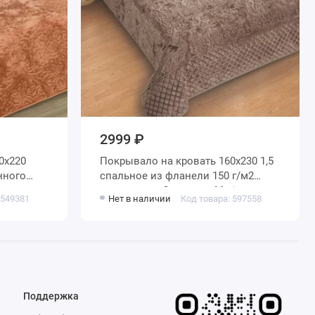
2999 ₽
Покрывало на кровать 160х230 1,5
нного
спальное из фланели 150 г/м2
коричневое Орнамент Marianna
 549381
Нет в наличии
Код товара: 597558
Поддержка