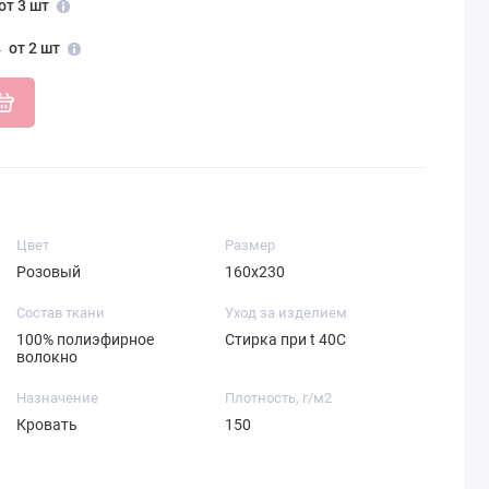
от 3 шт
от 2 шт
Цвет
Размер
Розовый
160х230
Состав ткани
Уход за изделием
100% полиэфирное
Стирка при t 40С
волокно
Назначение
Плотность, г/м2
Кровать
150