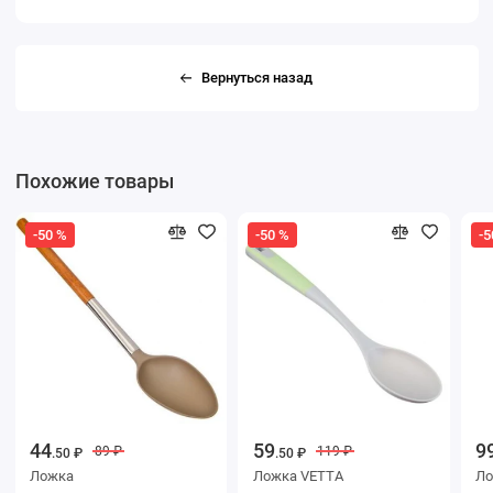
Вернуться назад
Похожие товары
-50 %
-50 %
-5
44
59
9
89 ₽
119 ₽
.50 ₽
.50 ₽
Ложка
Ложка VETTA
Ло