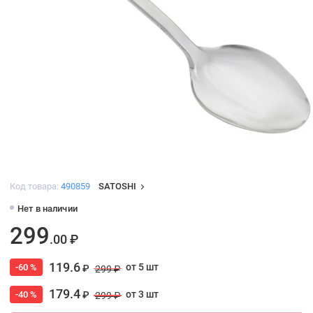
Код товара:
490859
SATOSHI
Нет в наличии
299
.00 ₽
119.6
от 5 шт
-60 %
₽
299 ₽
179.4
от 3 шт
-40 %
₽
299 ₽