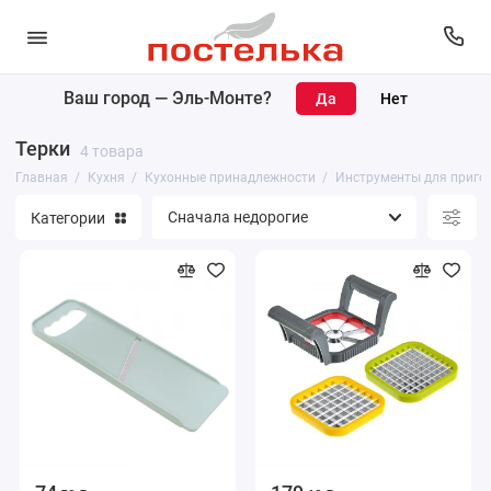
Ваш город —
Эль-Монте
?
Кухонный текстиль
Терки
4 товара
Кухонные принадлежности
Главная
Кухня
Кухонные принадлежности
Инструменты для приго
Категории
Чайники и кофейники
Столовая посуда
Посуда для приготовления