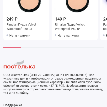
249 ₽
149 ₽
2
Rimalan Пудра Velvet
Rimalan Пудра Velvet
Fa
Waterproof P50-03
Waterproof P50-04
ко
Нет в наличии
Нет в наличии
ООО «Постелька» (ИНН 7017486222, ОГРН 1217000006816). Все
указанные цены и информация о товаре размещенная на данном
сайте, носят информационный характер и не являются публичной
офертой (в соответствии со ст. 437 ГК РФ). Изображения товаров
могут отличаться от реального внешнего вида товаров как по цвету,
так и по дизайну.
Поддержка