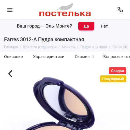
Ваш город —
Эль-Монте
?
Farres 3012-A Пудра компактная
Главная
Красота и здоровье
Макияж
Пудра и румяна
Farres 30
Описание
Характеристики
Отзывы
0
Вопросы и от
Скидки
Популярный