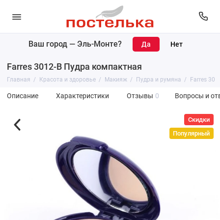
Ваш город —
Эль-Монте
?
Farres 3012-B Пудра компактная
Главная
Красота и здоровье
Макияж
Пудра и румяна
Farres 30
Описание
Характеристики
Отзывы
0
Вопросы и от
Скидки
Популярный