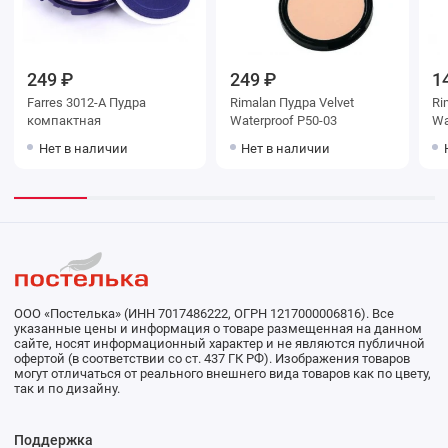
249 ₽
249 ₽
1
Farres 3012-A Пудра
Rimalan Пудра Velvet
Ri
компактная
Waterproof P50-03
Wa
Нет в наличии
Нет в наличии
ООО «Постелька» (ИНН 7017486222, ОГРН 1217000006816). Все
указанные цены и информация о товаре размещенная на данном
сайте, носят информационный характер и не являются публичной
офертой (в соответствии со ст. 437 ГК РФ). Изображения товаров
могут отличаться от реального внешнего вида товаров как по цвету,
так и по дизайну.
Поддержка