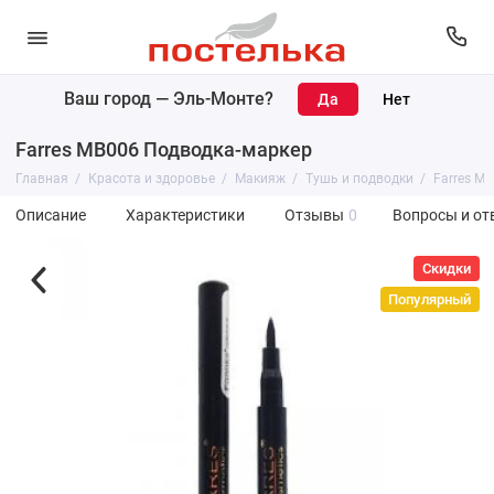
Ваш город —
Эль-Монте
?
Farres MB006 Подводка-маркер
Главная
Красота и здоровье
Макияж
Тушь и подводки
Farres M
Описание
Характеристики
Отзывы
0
Вопросы и от
Скидки
Популярный