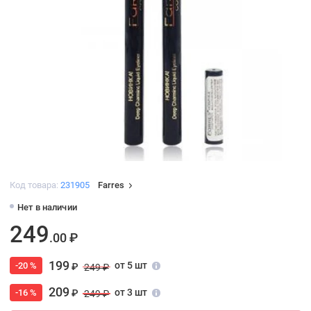
Код товара:
231905
Farres
Нет в наличии
249
.00 ₽
199
от 5 шт
-20 %
₽
249 ₽
209
от 3 шт
-16 %
₽
249 ₽