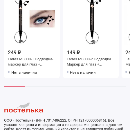
249 ₽
149 ₽
2
Farres MB008-1 Подводка-
Farres MB008-2 Подводка
Fa
маркер для глаз +
Маркер для глаз +
Ма
штампик сердце
штампик цветок
шт
Нет в наличии
Нет в наличии
ООО «Постелька» (ИНН 7017486222, ОГРН 1217000006816). Все
указанные цены и информация о товаре размещенная на данном
сайте, носят информационный характер и не являются публичной