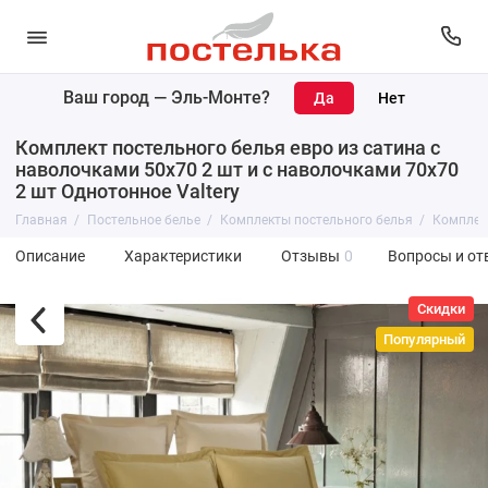
Ваш город —
Эль-Монте
?
Комплект постельного белья евро из сатина с
наволочками 50х70 2 шт и с наволочками 70х70
2 шт Однотонное Valtery
Главная
Постельное белье
Комплекты постельного белья
Комплект
Описание
Характеристики
Отзывы
0
Вопросы и от
Скидки
Популярный