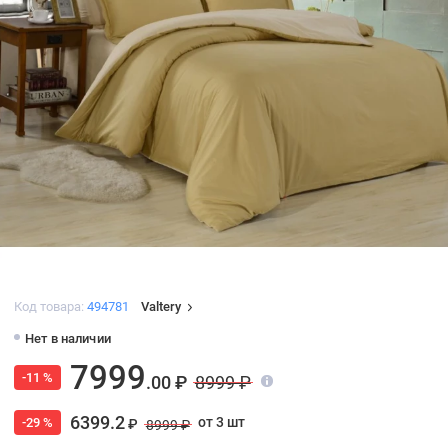
Код товара:
494781
Valtery
Нет в наличии
7999
-11 %
.00 ₽
8999 ₽
6399.2
от 3 шт
-29 %
₽
8999 ₽