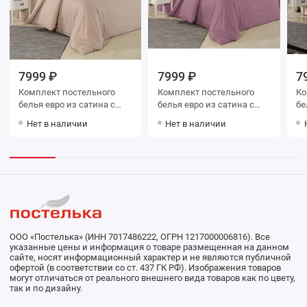
7999 ₽
7999 ₽
7
Комплект постельного
Комплект постельного
Ко
белья евро из сатина с
белья евро из сатина с
белья евр
наволочками 50х70 2 шт и
наволочками 50х70 2 шт и
на
Нет в наличии
Нет в наличии
с наволочками 70х70 2 шт
с наволочками 70х70 2 шт
с 
Однотонное Valtery
Однотонное Valtery
Од
ООО «Постелька» (ИНН 7017486222, ОГРН 1217000006816). Все
указанные цены и информация о товаре размещенная на данном
сайте, носят информационный характер и не являются публичной
офертой (в соответствии со ст. 437 ГК РФ). Изображения товаров
могут отличаться от реального внешнего вида товаров как по цвету,
так и по дизайну.