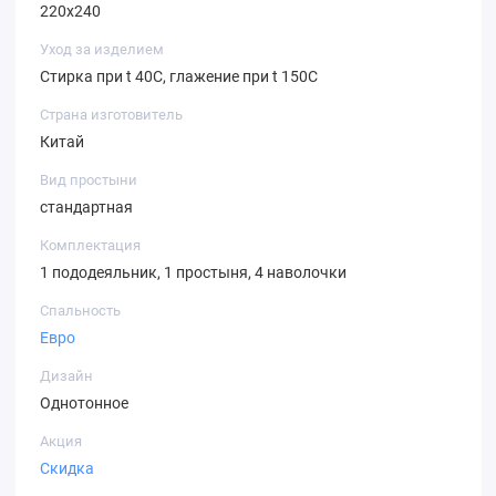
220х240
Уход за изделием
Стирка при t 40С, глажение при t 150С
Страна изготовитель
Китай
Вид простыни
стандартная
Комплектация
1 пододеяльник, 1 простыня, 4 наволочки
Спальность
Евро
Дизайн
Однотонное
Акция
Скидка