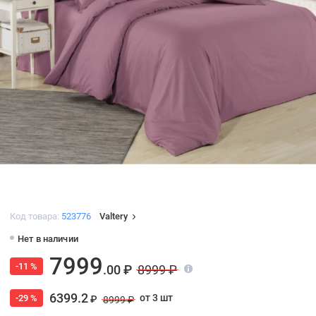
Код товара:
523776
Valtery
Нет в наличии
7999
-11 %
.00 ₽
8999 ₽
6399.2
от 3 шт
-29 %
₽
8999 ₽