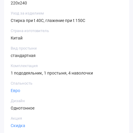
220х240
Уход за изделием
Стирка при t 40С, глажение при t 150С
Страна изготовитель
Китай
Вид простыни
стандартная
Комплектация
1 пододеяльник, 1 простыня, 4 наволочки
Спальность
Евро
Дизайн
Однотонное
Акция
Скидка