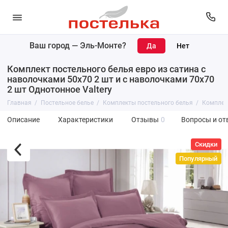
Ваш город —
Эль-Монте
?
Комплект постельного белья евро из сатина с
наволочками 50х70 2 шт и с наволочками 70х70
2 шт Однотонное Valtery
Главная
Постельное белье
Комплекты постельного белья
Комплект
Описание
Характеристики
Отзывы
0
Вопросы и от
Скидки
Популярный