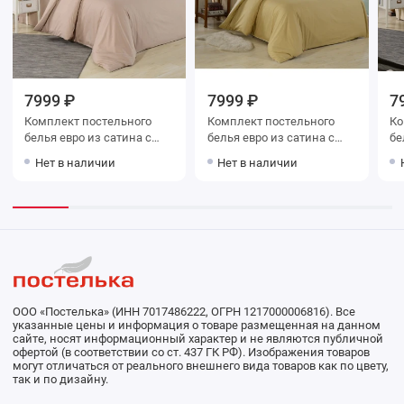
7999 ₽
7999 ₽
7
Комплект постельного
Комплект постельного
Ко
белья евро из сатина с
белья евро из сатина с
белья евр
наволочками 50х70 2 шт и
наволочками 50х70 2 шт и
на
Нет в наличии
Нет в наличии
с наволочками 70х70 2 шт
с наволочками 70х70 2 шт
с 
Однотонное Valtery
Однотонное Valtery
Од
ООО «Постелька» (ИНН 7017486222, ОГРН 1217000006816). Все
указанные цены и информация о товаре размещенная на данном
сайте, носят информационный характер и не являются публичной
офертой (в соответствии со ст. 437 ГК РФ). Изображения товаров
могут отличаться от реального внешнего вида товаров как по цвету,
так и по дизайну.