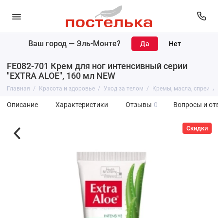
Ваш город —
Эль-Монте
?
FE082-701 Крем для ног интенсивный серии
"EXTRA ALOE", 160 мл NEW
Главная
Красота и здоровье
Уход за телом
Кремы, масла, спреи
Описание
Характеристики
Отзывы
0
Вопросы и от
Скидки