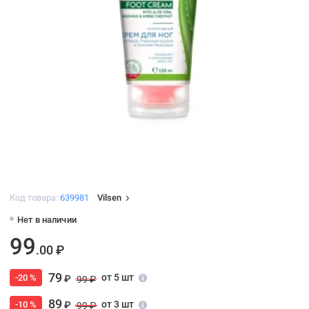
Код товара:
639981
Vilsen
Нет в наличии
99
.00 ₽
79
от 5 шт
-20 %
₽
99 ₽
89
от 3 шт
-10 %
₽
99 ₽