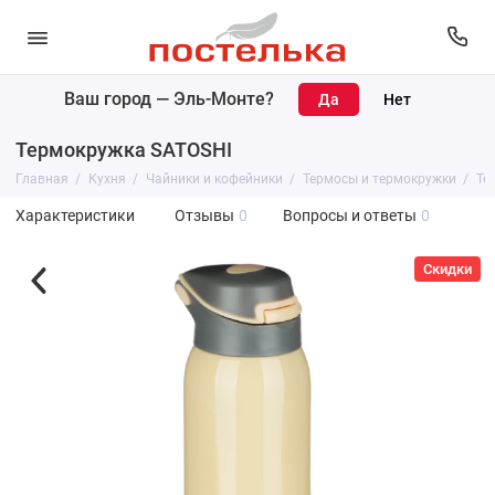
Ваш город —
Эль-Монте
?
Термокружка SATOSHI
Главная
Кухня
Чайники и кофейники
Термосы и термокружки
Те
Характеристики
Отзывы
0
Вопросы и ответы
0
Скидки