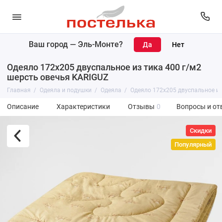
Ваш город —
Эль-Монте
?
Одеяло 172х205 двуспальное из тика 400 г/м2
шерсть овечья KARIGUZ
Главная
Одеяла и подушки
Одеяла
Одеяло 172х205 двуспальное из
Описание
Характеристики
Отзывы
0
Вопросы и от
Скидки
Популярный