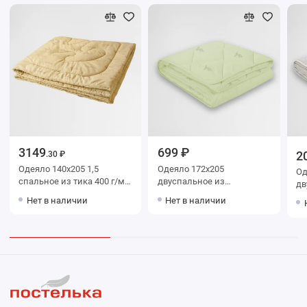
3149
699 ₽
2
.30 ₽
Одеяло 140х205 1,5
Одеяло 172х205
Одея
спальное из тика 400 г/м2
двуспальное из
дв
шерсть овечья KARIGUZ
полиэстера 110 г/м2
150 г/
Нет в наличии
Нет в наличии
бамбук Столица текстиля
Ст