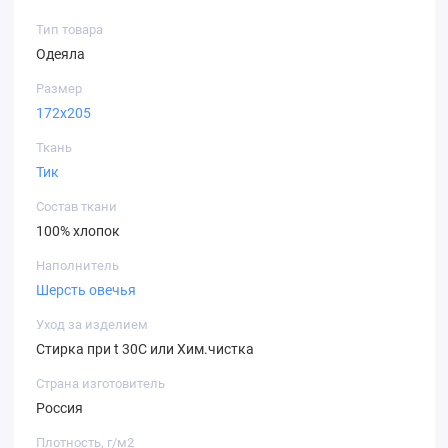
Тип товара
Одеяла
Размер
172х205
Ткань
Тик
Состав ткани
100% хлопок
Наполнитель
Шерсть овечья
Уход за изделием
Стирка при t 30C или Хим.чистка
Страна изготовитель
Россия
Плотность, г/м2