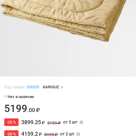
Код товара:
556555
KARIGUZ
Нет в наличии
5199
.00 ₽
3899.25
от 3 шт
-25 %
₽
5199 ₽
4159.2
от 2 шт
-20 %
₽
5199 ₽