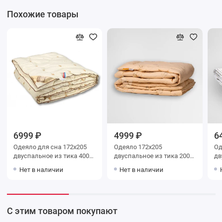
Похожие товары
6999 ₽
4999 ₽
6
Одеяло для сна 172х205
Одеяло 172х205
Одея
двуспальное из тика 400
двуспальное из тика 200
дв
г/м2 шерсть верблюжья,
г/м2 шерсть верблюжья
г/м2 пухопе
Нет в наличии
Нет в наличии
силиконизированное
BELASHOFF
BE
волокно AlViTek
С этим товаром покупают