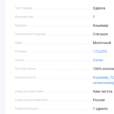
Размер одеяла 172*205 .
Тип товара
Одеяла
Чехол молочного цвета с окантовкой косой бейкой.
Количество
1
Модель
Кашемир
Технология пошива
Стеганое
Цвет
Молочный
Размер
172х205
Ткань
Сатин
Состав ткани
100% хлопо
Наполнитель
Кашемир
,
П
силиконизи
Уход за изделием
Хим.чистка
Страна изготовитель
Россия
Комплектация
1 одеяло