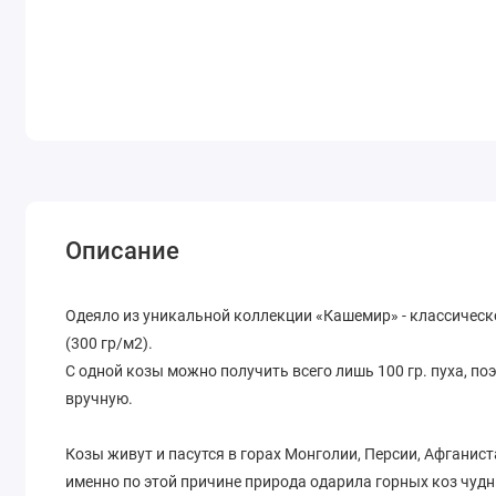
Описание
Одеяло из уникальной коллекции «Кашемир» - классическо
(300 гр/м2).
С одной козы можно получить всего лишь 100 гр. пуха, 
вручную.
Козы живут и пасутся в горах Монголии, Персии, Афганист
именно по этой причине природа одарила горных коз чуд