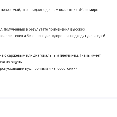
тем невесомый, что придает одеялам коллекции «Кашемир»
ал, полученный в результате применения высоких
ипоаллергенен и безопасен для здоровья, подходит для людей
пка с саржевым или диагональным плетением. Ткань имеет
ная на ощупь.
пропускающий пух, прочный и износостойкий.
м компонентам, избавляют от головных болей, а также
еохондрозом; снимают мышечное напряжение, усталость.
ют необходимое тепло и забирают излишнюю влагу,