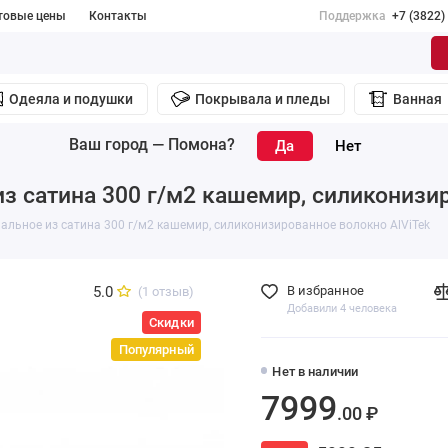
товые цены
Контакты
Поддержка
+7 (3822)
Одеяла и подушки
Покрывала и пледы
Ванная
Ваш город —
Помона
?
из сатина 300 г/м2 кашемир, силиконизи
альное из сатина 300 г/м2 кашемир, силиконизированное волокно AlViTek
5.0
В избранное
(1 отзыв)
Добавили 4 человека
Скидки
Популярный
Нет в наличии
7999
.00 ₽