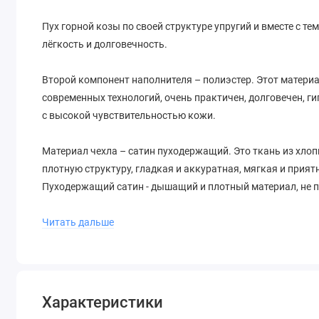
Пух горной козы по своей структуре упругий и вместе с 
лёгкость и долговечность.
Второй компонент наполнителя – полиэстер. Этот матери
современных технологий, очень практичен, долговечен, г
с высокой чувствительностью кожи.
Материал чехла – сатин пуходержащий. Это ткань из хло
плотную структуру, гладкая и аккуратная, мягкая и прият
Пуходержащий сатин - дышащий и плотный материал, не 
Одеяла коллекции «Кашемир», благодаря своим природны
Читать дальше
уменьшают боли, вызванные артритом, ревматизмом, ост
При взаимодействии с телом одеяла «Кашемир» удержива
обеспечивая тем самым комфортный и безмятежный сон.
Характеристики