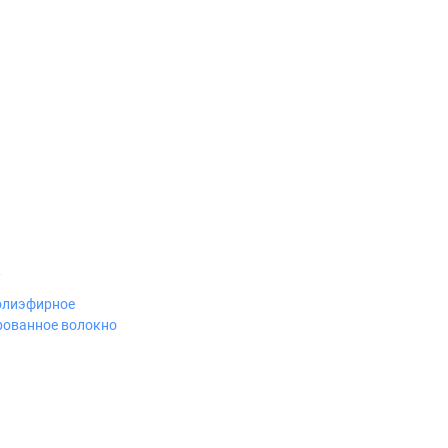
к
олиэфирное
рованное волокно