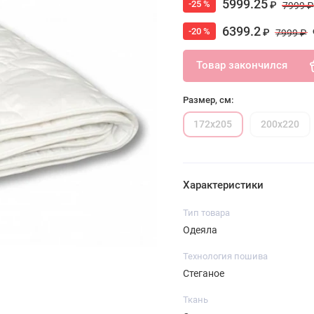
5999.25
-25 %
₽
7999 ₽
6399.2
-20 %
₽
7999 ₽
Товар закончился
Размер, см:
172х205
200х220
Характеристики
Тип товара
Одеяла
Технология пошива
Стеганое
Ткань