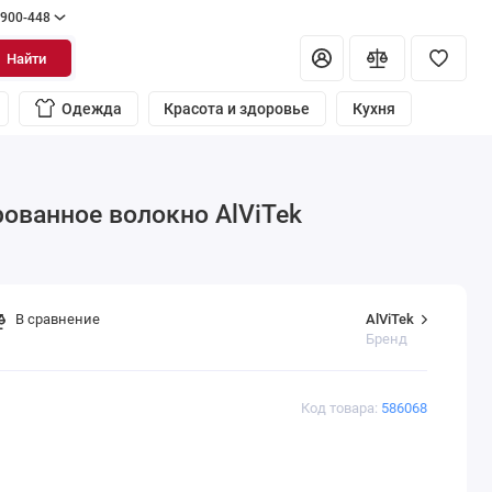
 900-448
Найти
Одежда
Красота и здоровье
Кухня
рованное волокно AlViTek
AlViTek
В сравнение
Бренд
Код товара:
586068