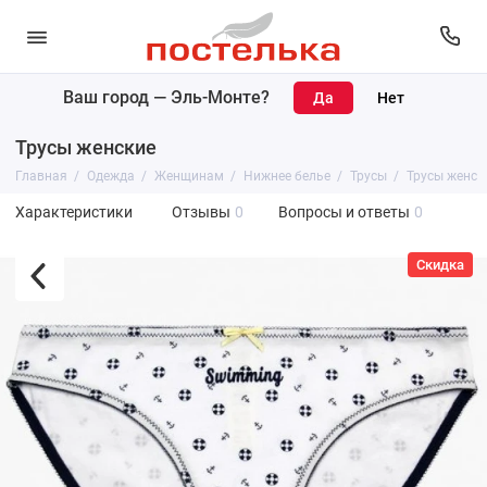
Ваш город —
Эль-Монте
?
Трусы женские
Главная
Одежда
Женщинам
Нижнее белье
Трусы
Трусы женск
Характеристики
Отзывы
0
Вопросы и ответы
0
Скидка