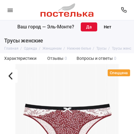
Ваш город —
Эль-Монте
?
Трусы женские
Главная
Одежда
Женщинам
Нижнее белье
Трусы
Трусы женск
Характеристики
Отзывы
0
Вопросы и ответы
0
Спеццена