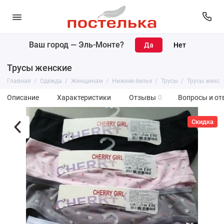
Ваш город —
Эль-Монте
?
Трусы женские
Главная
Одежда
Женщинам
Нижнее белье
Трусы
Трусы женск
Описание
Характеристики
Отзывы
0
Вопросы и от
Скидка