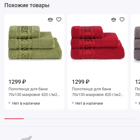
Похожие товары
1299 ₽
1299 ₽
1
Полотенце для бани
Полотенце для бани
Поло
70х130 махровое 420 г/м2
70х130 махровое 420 г/м2
70х130 м
зеленое Донецкая
красное Донецкая
кори
Нет в наличии
Нет в наличии
мануфактура Acqua del Nilo
мануфактура Acqua del Nilo
ма