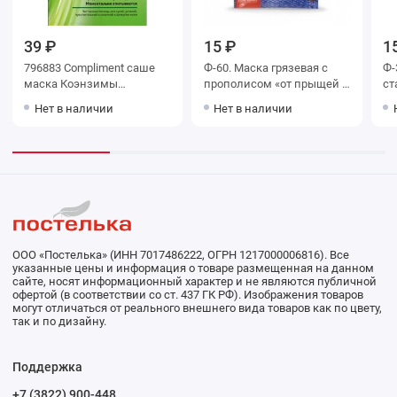
39 ₽
15 ₽
1
796883 Compliment саше
Ф-60. Маска грязевая с
Ф-
маска Коэнзимы
прополисом «от прыщей и
ст
Молодости Q10plusR
угревой сыпи» «Лицо без
со
Нет в наличии
Нет в наличии
Мгновенная смягчающе-
проблем»
успокаивающая SOS,7мл
ООО «Постелька» (ИНН 7017486222, ОГРН 1217000006816). Все
указанные цены и информация о товаре размещенная на данном
сайте, носят информационный характер и не являются публичной
офертой (в соответствии со ст. 437 ГК РФ). Изображения товаров
могут отличаться от реального внешнего вида товаров как по цвету,
так и по дизайну.
Поддержка
+7 (3822) 900-448