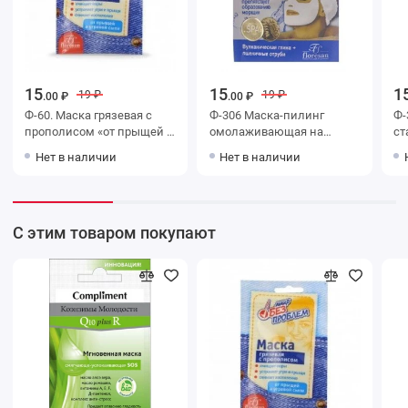
15
15
1
19 ₽
19 ₽
.00 ₽
.00 ₽
Ф-60. Маска грязевая с
Ф-306 Маска-пилинг
Ф-
прополисом «от прыщей и
омолаживающая на
ст
угревой сыпи» «Лицо без
основе голубой глины
со
Нет в наличии
Нет в наличии
проблем»
С этим товаром покупают