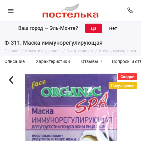
Ваш город —
Эль-Монте
?
Ф-311. Маска иммунорегулирующая
Главная
Красота и здоровье
Уход за лицом
Кремы, маски, спреи
Описание
Характеристики
Отзывы
0
Вопросы и от
Скидки
Популярный