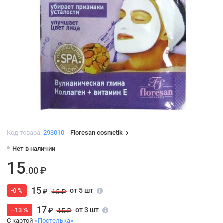
Код товара:
293010
Floresan cosmetik
Нет в наличии
15
.00 ₽
15
от 5 шт
-0 %
₽
15 ₽
17
от 3 шт
--13 %
₽
15 ₽
С картой
«Постелька»