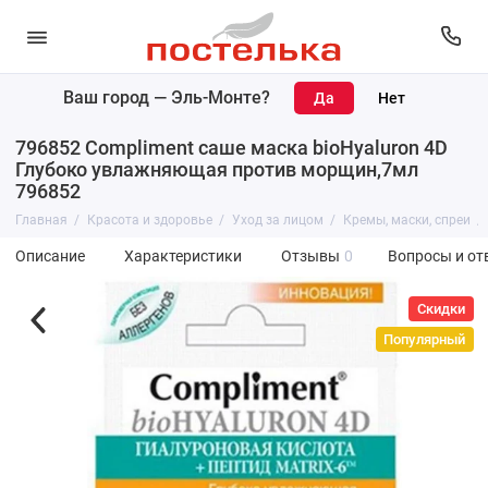
Ваш город —
Эль-Монте
?
796852 Compliment саше маска bioHyaluron 4D
Глубоко увлажняющая против морщин,7мл
796852
Главная
Красота и здоровье
Уход за лицом
Кремы, маски, спреи
Описание
Характеристики
Отзывы
0
Вопросы и от
Скидки
Популярный