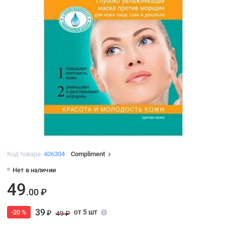
Код товара:
406304
Compliment
Нет в наличии
49
.00 ₽
39
от 5 шт
-20 %
₽
49 ₽