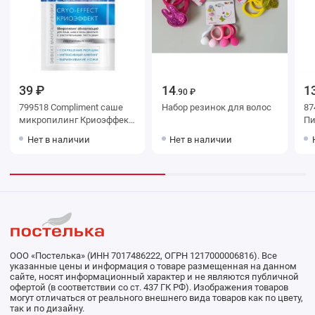
39 ₽
14
1
.90 ₽
799518 Compliment саше
Набор резинок для волос
87
микропилинг Криоэффект
Пи
обновляющий для лица,
др
Нет в наличии
Нет в наличии
шеи и зоны декольте с
растительными пеп
ООО «Постелька» (ИНН 7017486222, ОГРН 1217000006816). Все
указанные цены и информация о товаре размещенная на данном
сайте, носят информационный характер и не являются публичной
офертой (в соответствии со ст. 437 ГК РФ). Изображения товаров
могут отличаться от реального внешнего вида товаров как по цвету,
так и по дизайну.