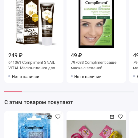
249 ₽
49 ₽
4
641061 Compliment SNAIL
797033 Compliment саше
79
VITAL Маска-пленка для
маска с зеленой
ма
лица Восстановление и
bioглиной Глубоко
Мо
Нет в наличии
Нет в наличии
глубокое очищение муцин
очищающая fast-mat
Мг
улитки , 80 мл
complex,7мл
ус
С этим товаром покупают