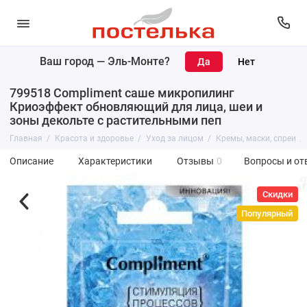
Ваш город —
Эль-Монте
?
799518 Compliment саше микропилинг
Криоэффект обновляющий для лица, шеи и
зоны декольте с растительными пеп
Главная
Красота и здоровье
Уход за лицом
Кремы, маски, спреи
Описание
Характеристики
Отзывы
0
Вопросы и от
Скидки
Популярный