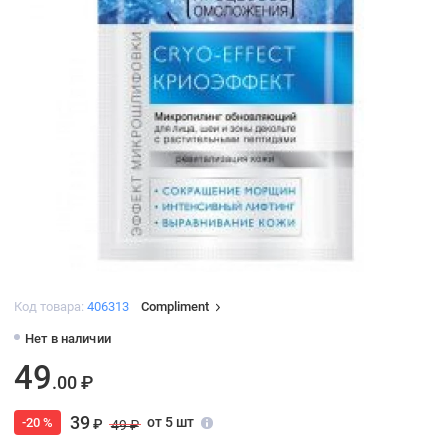
Код товара:
406313
Compliment
Нет в наличии
49
.00 ₽
39
от 5 шт
-20 %
₽
49 ₽