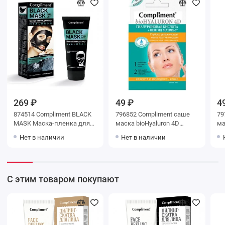
269 ₽
49 ₽
4
874514 Compliment BLACK
796852 Compliment саше
79
MASK Маска-пленка для
маска bioHyaluron 4D
ма
лица HYALURON, 80мл
Глубоко увлажняющая
bi
Нет в наличии
Нет в наличии
против морщин,7мл
оч
796852
co
С этим товаром покупают