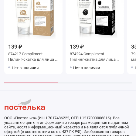
139 ₽
139 ₽
3
874217 Compliment
874224 Compliment
79
Пилинг-скатка для лица с
Пилинг-скатка для лица с
ма
муцином улитки, 80мл
древесным углем, 80мл
Мо
Нет в наличии
Нет в наличии
Ра
ом
оч
ООО «Постелька» (ИНН 7017486222, ОГРН 1217000006816). Все
указанные цены и информация о товаре размещенная на данном
сайте, носят информационный характер и не являются публичной
офертой (в соответствии со ст. 437 ГК РФ). Изображения товаров