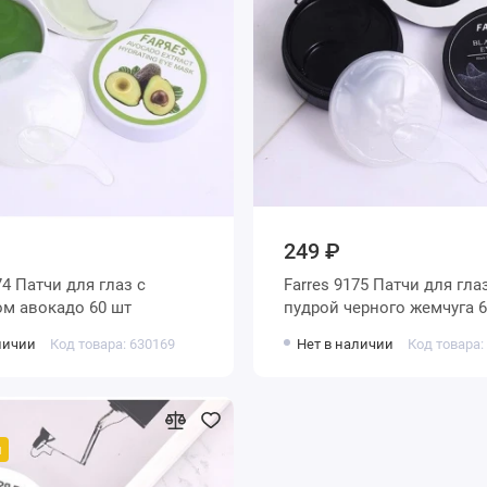
249 ₽
74 Патчи для глаз с
Farres 9175 Патчи для гла
ом авокадо 60 шт
пудрой черного жемчуга 6
личии
Код товара: 630169
Нет в наличии
Код товара:
й