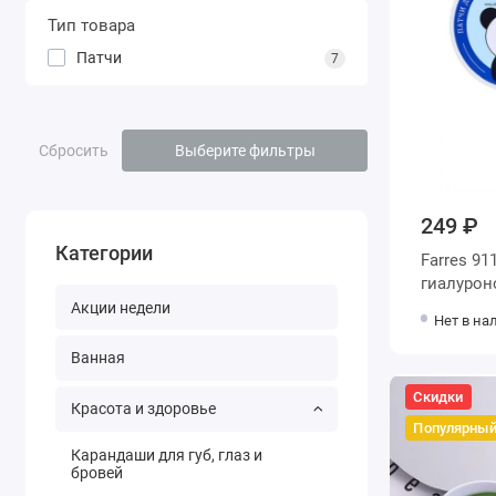
Тип товара
Патчи
7
Сбросить
Выберите фильтры
249 ₽
Категории
Farres 91
гиалуроно
Акции недели
Нет в на
Ванная
Скидки
Красота и здоровье
Популярны
Карандаши для губ, глаз и
бровей