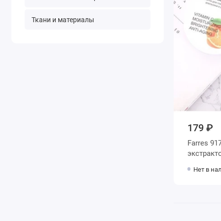
Ткани и материалы
179 ₽
Farres 91
экстракт
витамино
Нет в на