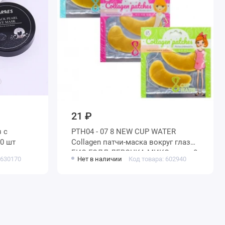
21 ₽
з с
PTH04 - 07 8 NEW CUP WATER
0 шт
Collagen патчи-маска вокруг глаз
БИО-ГОЛД ДЕВОЧКА МИКС пакет 8
 630170
Нет в наличии
Код товара: 602940
гр