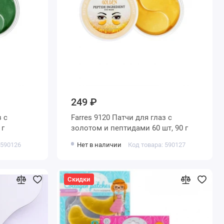
249 ₽
з с
Farres 9120 Патчи для глаз с
 г
золотом и пептидами 60 шт, 90 г
 590126
Нет в наличии
Код товара: 590127
Скидки