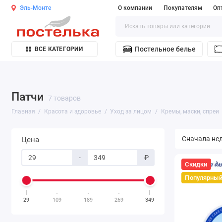
Эль-Монте
О компании
Покупателям
Оп
Постельное белье
ВСЕ КАТЕГОРИИ
Патчи
7 товаров
Главная
Красота и здоровье
Уход за лицом
Кремы, маски, спреи
Цена
-
₽
Скидки
Популярны
29
109
189
269
349