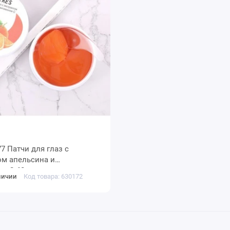
77 Патчи для глаз с
ом апельсина и
м C 60 шт
личии
Код товара: 630172