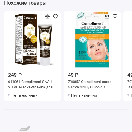
Похожие товары
249 ₽
49 ₽
4
641061 Compliment SNAIL
796852 Compliment саше
79
VITAL Маска-пленка для
маска bioHyaluron 4D
ма
лица Восстановление и
Глубоко увлажняющая
bi
Нет в наличии
Нет в наличии
глубокое очищение муцин
против морщин,7мл
оч
улитки , 80 мл
796852
co