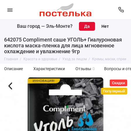
Ваш город —
Эль-Монте
?
642075 Compliment саше УГОЛЬ+ Гиалуроновая
кислота маска-пленка для лица мгновенное
охлаждение и увлажнение 9гр
Главная
Красота и здоровье
Уход за лицом
Кремы, маски, спреи
Описание
Характеристики
Отзывы
0
Вопросы и от
Скидки
Популярный