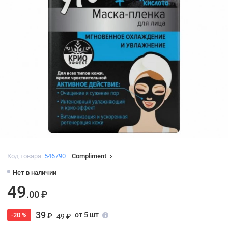
Код товара:
546790
Compliment
Нет в наличии
49
.00 ₽
39
от 5 шт
-20 %
₽
49 ₽