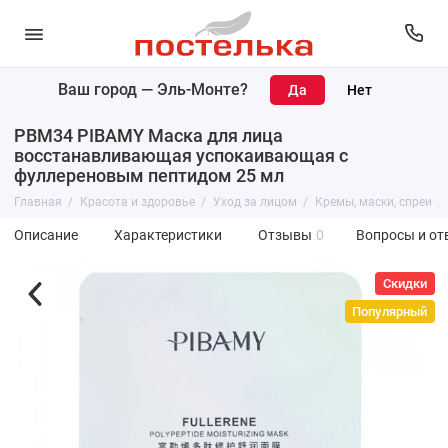
Ваш город —
Эль-Монте
?
PBM34 PIBAMY Маска для лица
восстанавливающая успокаивающая с
фуллереновым пептидом 25 мл
Главная
Красота и здоровье
Уход за лицом
Кремы, маски, спреи
Описание
Характеристики
Отзывы
0
Вопросы и от
Скидки
Популярный