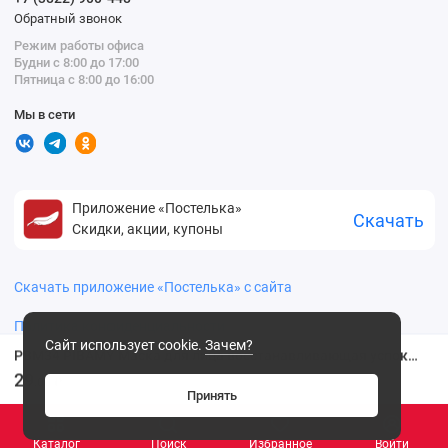
Обратный звонок
Режим работы офиса
Будни с 8:00 до 17:00
Пятница с 8:00 до 16:00
Мы в сети
Приложение «Постелька»
Скачать
Скидки, акции, купоны
Скачать приложение «Постелька» с сайта
Политика конфиденциальности
Сайт использует cookie.
Зачем?
PBM34 PIBAMY Маска для лица восстанавливающая успокаивающая с фуллереновым пептидом 25 мл
29
.00 ₽
Принять
Каталог
Поиск
Избранное
Войти