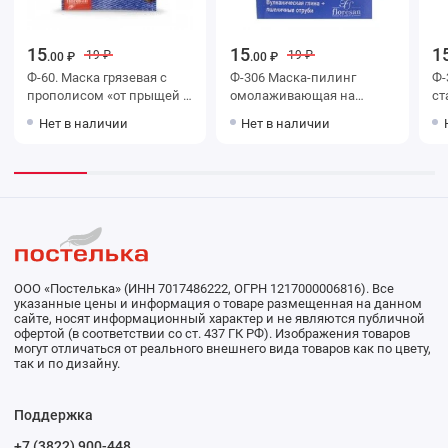
15
15
1
19 ₽
19 ₽
.00 ₽
.00 ₽
Ф-60. Маска грязевая с
Ф-306 Маска-пилинг
Ф-
прополисом «от прыщей и
омолаживающая на
ст
угревой сыпи» «Лицо без
основе голубой глины
со
Нет в наличии
Нет в наличии
проблем»
ООО «Постелька» (ИНН 7017486222, ОГРН 1217000006816). Все
указанные цены и информация о товаре размещенная на данном
сайте, носят информационный характер и не являются публичной
офертой (в соответствии со ст. 437 ГК РФ). Изображения товаров
могут отличаться от реального внешнего вида товаров как по цвету,
так и по дизайну.
Поддержка
+7 (3822) 900-448