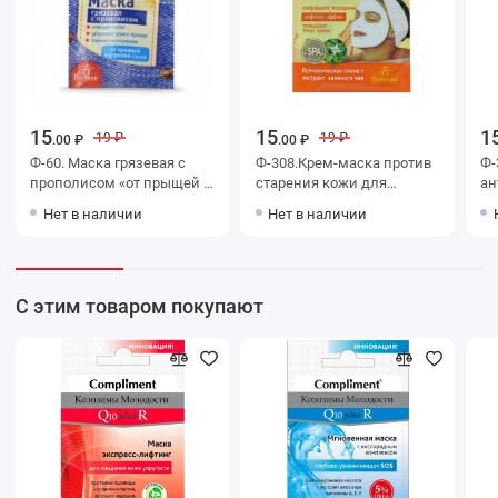
15
15
1
19 ₽
19 ₽
.00 ₽
.00 ₽
Ф-60. Маска грязевая с
Ф-308.Крем-маска против
Ф-
прополисом «от прыщей и
старения кожи для
ан
угревой сыпи» «Лицо без
сокращения морщин
ре
Нет в наличии
Нет в наличии
проблем»
С этим товаром покупают