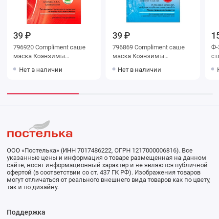
39 ₽
39 ₽
1
796920 Compliment саше
796869 Compliment саше
Ф-
маска Коэнзимы
маска Коэнзимы
ст
Молодости Q10plusR
Молодости Q10plusR
со
Нет в наличии
Нет в наличии
Экспресс-лифтинг для
Мгновен.с
упругости кожи,7мл
кислор.компл.глубоко
увлажн.SOS,7мл 7968
ООО «Постелька» (ИНН 7017486222, ОГРН 1217000006816). Все
указанные цены и информация о товаре размещенная на данном
сайте, носят информационный характер и не являются публичной
офертой (в соответствии со ст. 437 ГК РФ). Изображения товаров
могут отличаться от реального внешнего вида товаров как по цвету,
так и по дизайну.
Поддержка