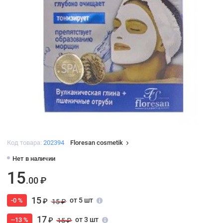
Код товара:
202394
Floresan cosmetik
Нет в наличии
15
.00 ₽
15
от 5 шт
-0 %
₽
15 ₽
17
от 3 шт
--13 %
₽
15 ₽