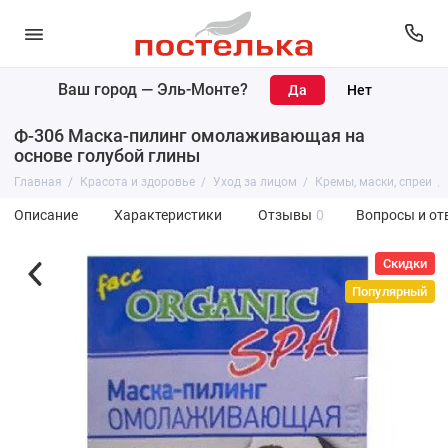
Ваш город —
Эль-Монте
?
Ф-306 Маска-пилинг омолаживающая на
основе голубой глины
Главная
Красота и здоровье
Уход за лицом
Кремы, маски, спреи
Описание
Характеристики
Отзывы
0
Вопросы и от
Скидки
Популярный