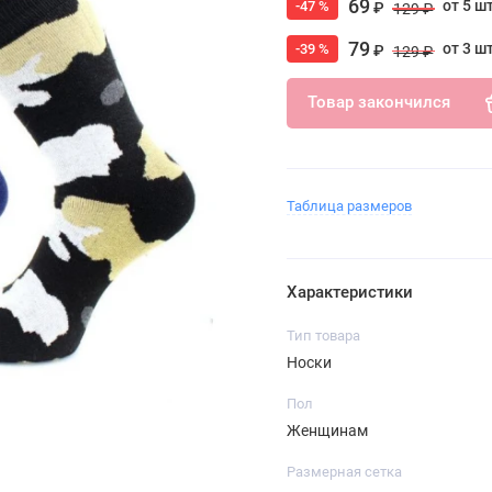
69
от 5 ш
-47 %
₽
129 ₽
79
от 3 ш
-39 %
₽
129 ₽
Товар закончился
Таблица размеров
Характеристики
Тип товара
Носки
Пол
Женщинам
Размерная сетка