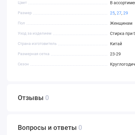
Цвет
В ассортиме
Размер
25
,
27
,
29
Пол
Женщинам
Уход за изделием
Стирка при 
Страна изготовитель
Китай
Размерная сетка
23-29
Сезон
Круглогоди
Отзывы
0
Вопросы и ответы
0