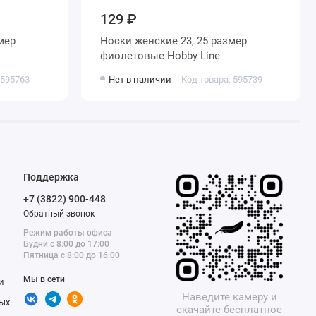
129 ₽
Носки женские 23, 25 размер
фиолетовые Hobby Line
 595763
Нет в наличии
Код товара: 595739
Поддержка
+7 (3822) 900-448
Обратный звонок
Режим работы офиса
Будни с 8:00 до 17:00
Пятница с 8:00 до 16:00
Мы в сети
и
Наведите камеру и
ых
скачайте бесплатное