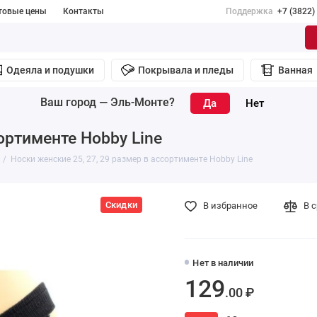
товые цены
Контакты
Поддержка
+7 (3822)
Одеяла и подушки
Покрывала и пледы
Ванная
Ваш город —
Эль-Монте
?
ортименте Hobby Line
Носки женские 25, 27, 29 размер в ассортименте Hobby Line
Скидки
В избранное
В 
Нет в наличии
129
.00 ₽