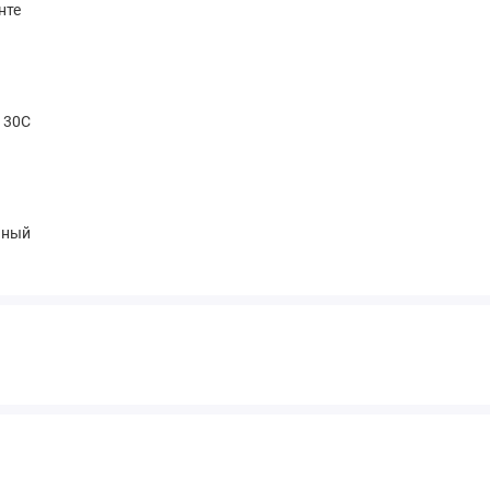
нте
t 30С
чный