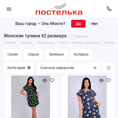
Ваш город —
Эль-Монте
?
Женщинам
Женские туники 42 размера
27 товаров
Мужчинам
Главная
Одежда
Женщинам
Платья, туники, сарафаны
Туники
Синие
Серые
Зелёные
Кулирка
Категории