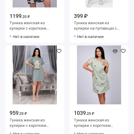
1199
399 ₽
.20 ₽
Туника женская из
Туника женская из
кулирки с коротким
кулирки на пуговицах с
рукавом серая Надписи
коротким рукавом черная
Нет в наличии
Нет в наличии
однотонная
959
1039
.20 ₽
.20 ₽
Туника женская из
Туника женская из
кулирки с коротким
кулирки с коротким
рукавом зеленая
рукавом зеленая Сердечки
Нет в наличии
Нет в наличии