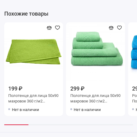
Похожие товары
199 ₽
299 ₽
2
Полотенце для лица 50х90
Полотенце для лица 50х90
Po
махровое 360 г/м2
махровое 360 г/м2
По
зеленое Донецкая
зеленое Донецкая
цв
Нет в наличии
Нет в наличии
мануфактура
мануфактура Plait