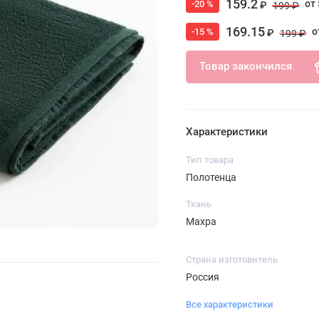
159.2
от 
-20 %
₽
199 ₽
169.15
о
-15 %
₽
199 ₽
Товар закончился
Характеристики
Тип товара
Полотенца
Ткань
Махра
Страна изготовитель
Россия
Все характеристики