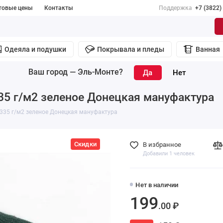
товые цены
Контакты
Поддержка
+7 (3822)
Одеяла и подушки
Покрывала и пледы
Ванная
Ваш город —
Эль-Монте
?
35 г/м2 зеленое Донецкая мануфактура
335 г/м2 зеленое Донецкая мануфактура
Скидки
В избранное
Добавили 1 человек
Нет в наличии
199
.00 ₽