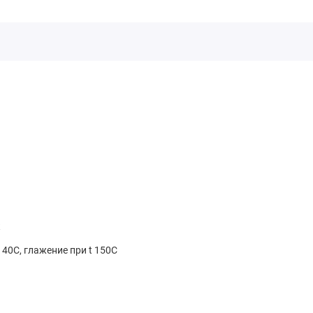
к
 40С, глажение при t 150С