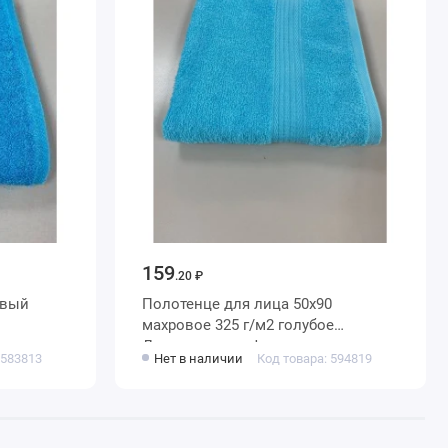
159
.20 ₽
овый
Полотенце для лица 50х90
махровое 325 г/м2 голубое
Донецкая мануфактура
 583813
Нет в наличии
Код товара: 594819