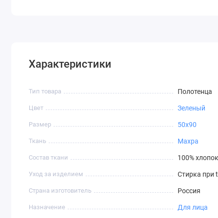
Характеристики
Тип товара
Полотенца
Цвет
Зеленый
Размер
50х90
Ткань
Махра
Состав ткани
100% хлопо
Уход за изделием
Стирка при t
Страна изготовитель
Россия
Назначение
Для лица