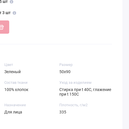
5 шт
т 3 шт
Цвет
Размер
Зеленый
50х90
Состав ткани
Уход за изделием
100% хлопок
Стирка при t 40С, глажение
при t 150С
Назначение
Плотность, г/м2
Для лица
335