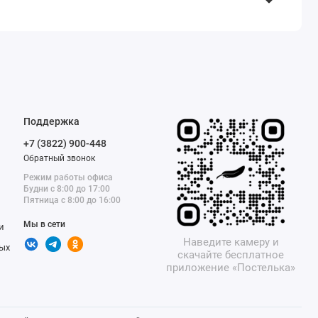
Поддержка
+7 (3822) 900-448
Обратный звонок
Режим работы офиса
Будни с 8:00 до 17:00
Пятница с 8:00 до 16:00
Мы в сети
и
Наведите камеру и
ых
скачайте бесплатное
приложение «Постелька»