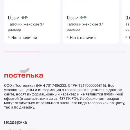
0
0
0
0 ₽
0 ₽
.00 ₽
.00 ₽
.
Тапочки женские 37
Тапочки женские 37
Тапоч
размер
размер
ра
Нет в наличии
Нет в наличии
ООО «Постелька» (ИНН 7017486222, ОГРН 1217000006816). Все
указанные цены и информация о товаре размещенная на данном
сайте, носят информационный характер и не являются публичной
офертой (в соответствии со ст. 437 ГК РФ). Изображения товаров
могут отличаться от реального внешнего вида товаров как по цвету,
так и по дизайну.
Поддержка