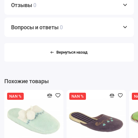
Отзывы
0
Вопросы и ответы
0
Вернуться назад
Похожие товары
NAN %
NAN %
N