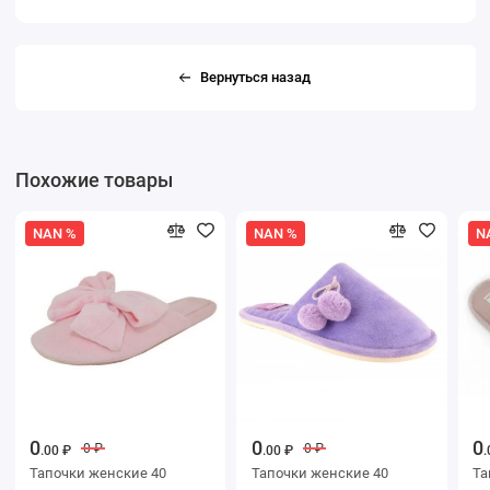
Вернуться назад
Похожие товары
NAN %
NAN %
N
0
0
0
0 ₽
0 ₽
.00 ₽
.00 ₽
.
Тапочки женские 40
Тапочки женские 40
Тапоч