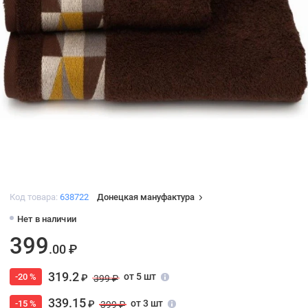
Код товара:
638722
Донецкая мануфактура
Нет в наличии
399
.00 ₽
319.2
от 5 шт
-20 %
₽
399 ₽
339.15
от 3 шт
-15 %
₽
399 ₽