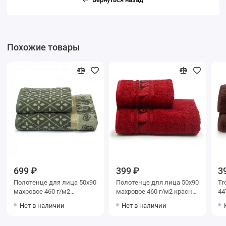
Похожие товары
699 ₽
399 ₽
3
Полотенце для лица 50х90
Полотенце для лица 50х90
Tr
махровое 460 г/м2
махровое 460 г/м2 красное
44
зеленое Донецкая
Донецкая мануфактура
цв
Нет в наличии
Нет в наличии
мануфактура Coronal