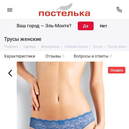
Ваш город —
Эль-Монте
?
Трусы женские
Главная
Одежда
Женщинам
Нижнее белье
Трусы
Трусы женск
Характеристики
Отзывы
0
Вопросы и ответы
0
Скидка