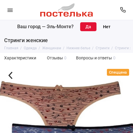
Ваш город —
Эль-Монте
?
Стринги женские
Главная
Одежда
Женщинам
Нижнее белье
Стринги
Стринги ж
Характеристики
Отзывы
0
Вопросы и ответы
0
Спеццена