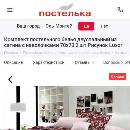
Ваш город —
Эль-Монте
?
Комплект постельного белья двуспальный из
сатина с наволочками 70х70 2 шт Рисунок Luxor
Главная
Постельное белье
Комплекты постельного белья
Комплект
Описание
Характеристики
Отзывы
0
Вопросы и от
Скидки