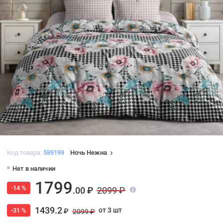
Код товара:
589199
Ночь Нежна
Нет в наличии
1799
-14 %
.00 ₽
2099 ₽
1439.2
от 3 шт
-31 %
₽
2099 ₽