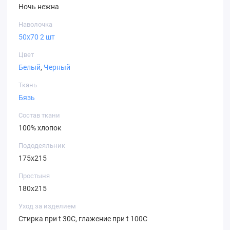
Ночь нежна
Наволочка
50х70 2 шт
Цвет
Белый
,
Черный
Ткань
Бязь
Состав ткани
100% хлопок
Пододеяльник
175х215
Простыня
180х215
Уход за изделием
Стирка при t 30С, глажение при t 100С