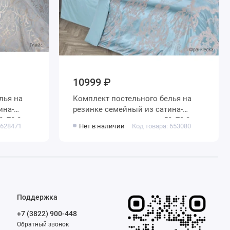
10999 ₽
я на
Комплект постельного белья на
резинке семейный из сатина-
жаккард с наволочками 50х70 2 шт
 628471
Нет в наличии
Код товара: 653080
шт Узор
и с наволочками 70х70 2 шт Узор
Ecotex
Поддержка
+7 (3822) 900-448
Обратный звонок