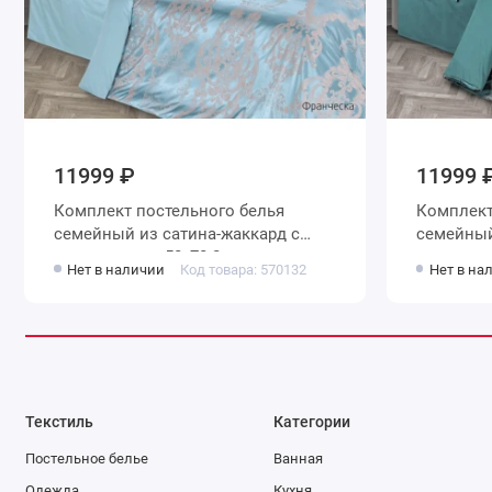
11999 ₽
11999 
Комплект постельного белья
Комплект
семейный из сатина-жаккард с
семейный
наволочками 50х70 2 шт и с
наволочк
Нет в наличии
Код товара: 570132
Нет в на
наволочками 70х70 2 шт Узор
наволочк
Ecotex
Ecotex
Текстиль
Категории
Постельное белье
Ванная
Одежда
Кухня