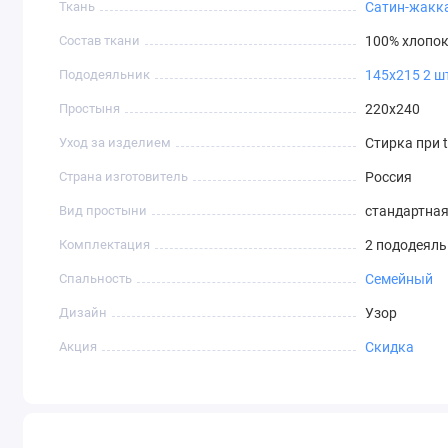
Ткань
Сатин-жакк
Состав ткани
100% хлопо
Пододеяльник
145х215 2 ш
Простыня
220х240
Уход за изделием
Стирка при t
Страна изготовитель
Россия
Вид простыни
стандартна
Комплектация
2 пододеяль
Спальность
Семейный
Дизайн
Узор
Акция
Скидка