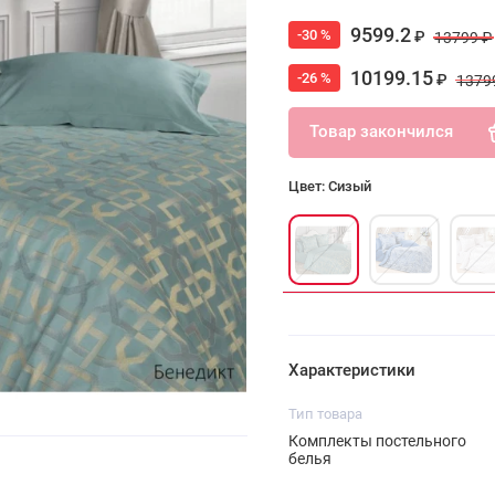
9599.2
-30 %
₽
13799 ₽
10199.15
-26 %
₽
1379
Товар закончился
Цвет: Сизый
Характеристики
Тип товара
Комплекты постельного
белья