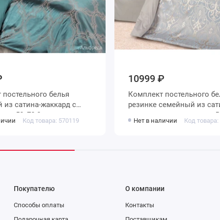
₽
10999 ₽
 постельного белья
Комплект постельного бель
 из сатина-жаккард с
резинке семейный из сатина-
ами 50х70 2 шт и с
жаккард с наволочками 50х70 2 шт
личии
Код товара: 570119
Нет в наличии
Код товара:
ами 70х70 2 шт Узор
и с наволочками 70х70 2 
Ecotex
Покупателю
О компании
Способы оплаты
Контакты
Подарочная карта
Поставщикам