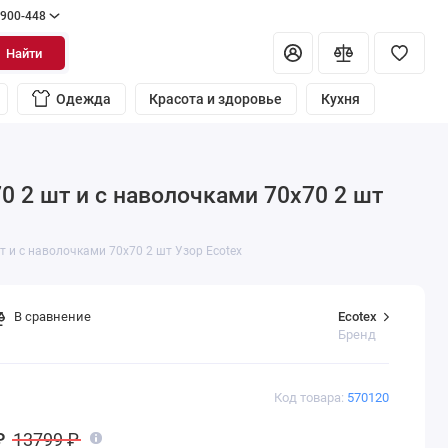
 900-448
Найти
Одежда
Красота и здоровье
Кухня
0 2 шт и с наволочками 70х70 2 шт
 и с наволочками 70х70 2 шт Узор Ecotex
Ecotex
В сравнение
Бренд
Код товара:
570120
₽
13799 ₽