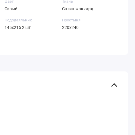
Цвет
Ткань
Сизый
Сатин-жаккард
Пододеяльник
Простыня
145х215 2 шт
220х240