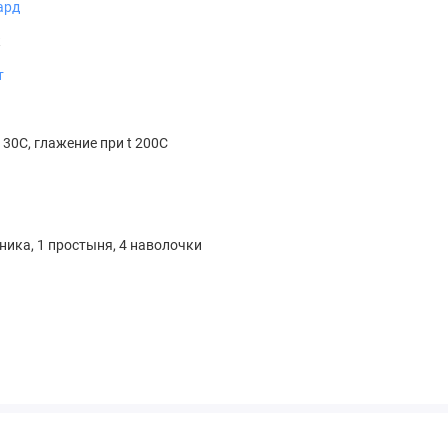
ард
к
т
 30С, глажение при t 200С
я
ника, 1 простыня, 4 наволочки