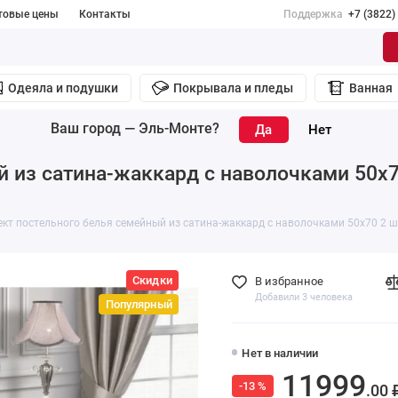
товые цены
Контакты
Поддержка
+7 (3822)
Одеяла и подушки
Покрывала и пледы
Ванная
Ваш город —
Эль-Монте
?
 из сатина-жаккард с наволочками 50х7
кт постельного белья семейный из сатина-жаккард с наволочками 50х70 2 шт
Скидки
В избранное
Добавили 3 человека
Популярный
Нет в наличии
11999
-13 %
.00 