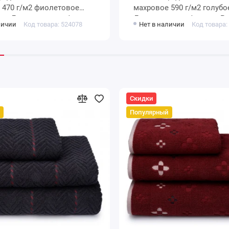
ое
махровое 590 г/м2 голубое
ое Донецкая мануфактура
Донецкая мануфактура Per
личии
Код товара: 524078
Нет в наличии
Код товара:
mare
Скидки
Популярный