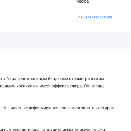
Махра
Все характеристики
пка. Украшено красивым бордюром с геометрическим
ирными косичками, имеет эффект велюра. Полотенце
. Не линяет, не деформируется после многократных стирок.
высокотехнологичные ткацкие приемы, применяемые в