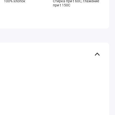
100% хлопок
Стирка при t 60С, глажение
при t 150С