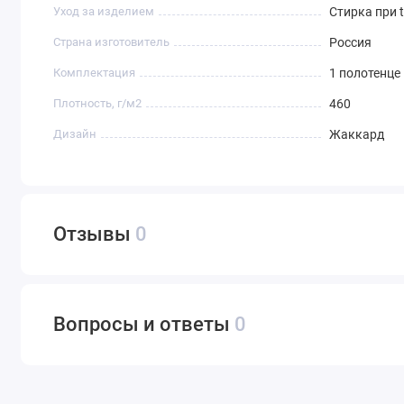
Уход за изделием
Стирка при t
Страна изготовитель
Россия
Комплектация
1 полотенце
Плотность, г/м2
460
Дизайн
Жаккард
Отзывы
0
Вопросы и ответы
0