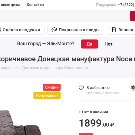
товые цены
Контакты
Поддержка
+7 (3822)
Одеяла и подушки
Покрывала и пледы
Ванная
Ваш город —
Эль-Монте
?
коричневое Донецкая мануфактура Noce 
2 коричневое Донецкая мануфактура Noce moscata
Скидки
В избранное
Добавили 3 человека
Популярный
Нет в наличии
1899
.00 ₽