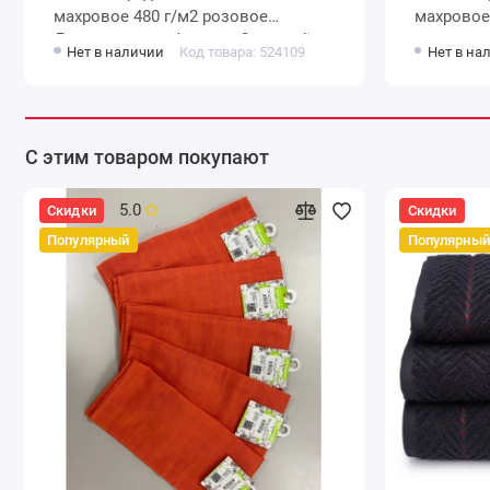
махровое 480 г/м2 розовое
махровое 470 г/м2 фиолетов
Донецкая мануфактура Corona di
однотонн
Нет в наличии
Код товара: 524109
Нет в на
alberi
Frappe
С этим товаром покупают
5.0
Скидки
Скидки
Популярный
Популярный