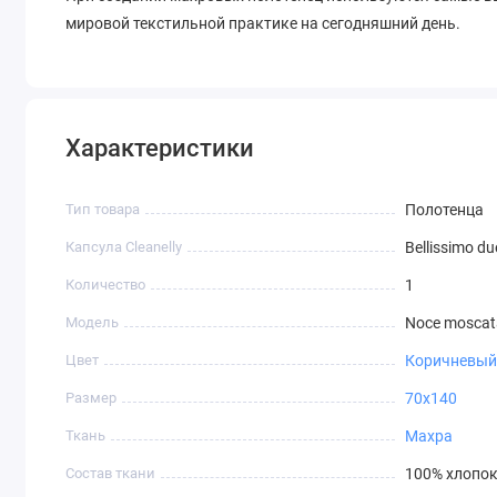
мировой текстильной практике на сегодняшний день.
Характеристики
Тип товара
Полотенца
Капсула Cleanelly
Bellissimo du
Количество
1
Модель
Noce moscat
Цвет
Коричневый
Размер
70х140
Ткань
Махра
Состав ткани
100% хлопо