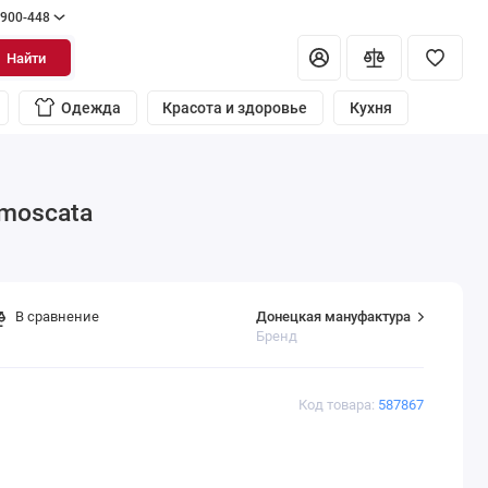
 900-448
Найти
Одежда
Красота и здоровье
Кухня
moscata
Донецкая мануфактура
В сравнение
Бренд
Код товара:
587867