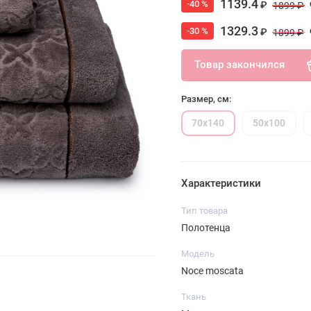
1139.4
-40 %
₽
1899 ₽
1329.3
-30 %
₽
1899 ₽
Товар закончился
Размер, см:
70х140
50х100
Характеристики
Тип товара
Полотенца
Модель
Noce moscata
Ткань