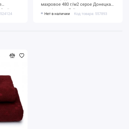
махровое 480 г/м2 серое Донецкая
le di
мануфактура Eclisse
 524124
Нет в наличии
Код товара: 557893