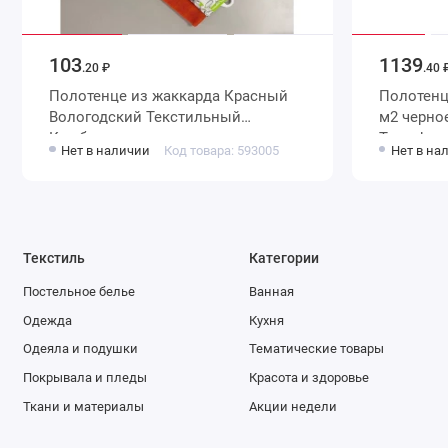
103
1139
.20 ₽
.40 
Полотенце из жаккарда Красный
Полотенце 70х140 махровое 
Вологодский Текстильный
м2 черное Донецкая мануфактура
Комбинат
Tweed
Нет в наличии
Код товара: 593005
Нет в на
Текстиль
Категории
Постельное белье
Ванная
Одежда
Кухня
Одеяла и подушки
Тематические товары
Покрывала и пледы
Красота и здоровье
Ткани и материалы
Акции недели