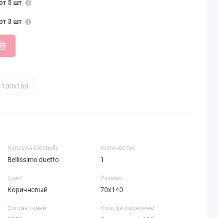
от 5 шт
от 3 шт
100х150
Капсула Cleanelly
Количество
Bellissimo duetto
1
Цвет
Размер
Коричневый
70х140
Состав ткани
Уход за изделием