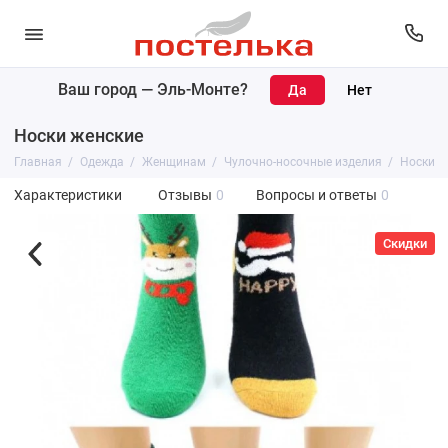
Ваш город —
Эль-Монте
?
Носки женские
Главная
Одежда
Женщинам
Чулочно-носочные изделия
Носки
Характеристики
Отзывы
0
Вопросы и ответы
0
Скидки