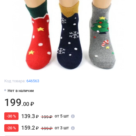
Код товара:
646563
Нет в наличии
199
.00 ₽
139.3
от 5 шт
-30 %
₽
199 ₽
159.2
от 3 шт
-20 %
₽
199 ₽