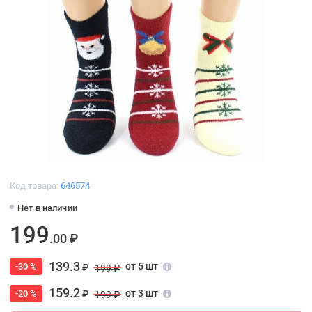
Код товара:
646574
Нет в наличии
199
.00 ₽
139.3
от 5 шт
-30 %
₽
199 ₽
159.2
от 3 шт
-20 %
₽
199 ₽