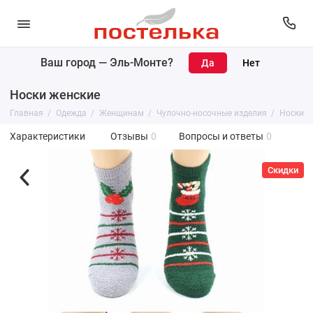
Ваш город —
Эль-Монте
?
Носки женские
Главная
Одежда
Женщинам
Чулочно-носочные изделия
Носки
Характеристики
Отзывы
0
Вопросы и ответы
0
Скидки