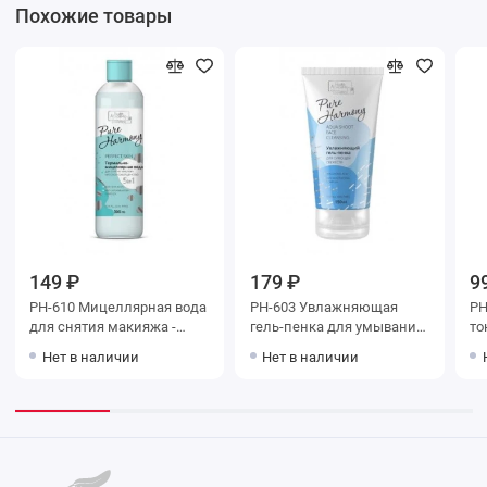
Похожие товары
149 ₽
179 ₽
9
PH-610 Мицеллярная вода
PH-603 Увлажняющая
PH
для снятия макияжа -
гель-пенка для умывания
то
матовое совершенство
СИЯНИЕ СВЕЖЕСТИ серии
ли
Нет в наличии
Нет в наличии
серии Pure Harmony, 300
Pure Harmony, 150 мл
ус
мл
Pu