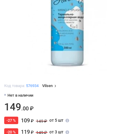
Код товара:
576934
Vilsen
Нет в наличии
149
.00 ₽
109
от 5 шт
-27 %
₽
149 ₽
119
от 3 шт
-20 %
₽
149 ₽