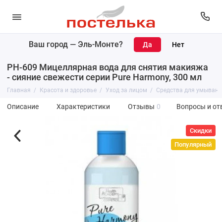
Ваш город —
Эль-Монте
?
PH-609 Мицеллярная вода для снятия макияжа
- сияние свежести серии Pure Harmony, 300 мл
Главная
Красота и здоровье
Уход за лицом
Средства для умывани
Описание
Характеристики
Отзывы
0
Вопросы и от
Скидки
Популярный